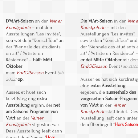
D'ViArt-Saison
an der
Veiner
Die ViArt-Saison
in der
Veine
Konstgalerie
– mat den
Konstgalerie
– mit den
Ausstellungen "Les invités",
Ausstellungen "Les invités",
sou wéi dem "KonschTour" an
sowie dem "KonschTour" und
der "Biennale des étudiants
der "Biennale des étudiants 
en art" / "Artiste en
art" / "Artiste en Résidence" 
Résidence" –
hällt Mëtt
endet Mitte Oktober
mir de
Oktober
EndOfSeason
Event
(
ab 2022
mam
EndOfSeason
Event
(ab
2022)
op.
Ausser, es hat sich kurzfristi
eine
extra Ausstellung
Ausser, et huet sech
ergeben, die
ausserhalb des
kurzfristeg eng
extra
vorgesehen Saison-Program
Ausstellung
erginn, déi
net
von ViArt
in der
Veiner
am Saisons Programm vun
Konstgalerie
stattfindet. Die
ViArt
an der
Veiner
Ausstellung läuft dann unter
Konstgalerie
virgesinn war.
dem Überbegriff "
Hors Saiso
Dëss Ausstellung leeft dann
ënnert dem Numm "
Hors