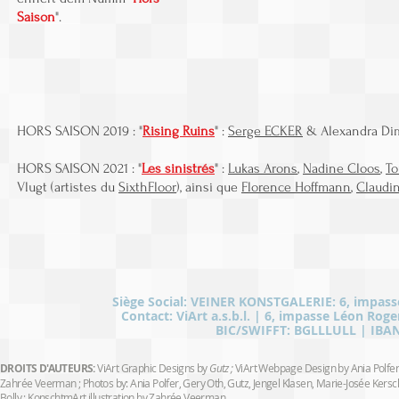
Saison
".
HORS SAISON 2019 : "
Rising Ruins
" :
Serge ECKER
& Alexandra Dim
HORS SAISON 2021 : "
Les sinistrés
" :
Lukas Arons
,
Nadine Cloos
,
To
Vlugt (artistes du
SixthFloor
), ainsi que
Florence Hoffmann
,
Claudin
Siège Social: VEINER KONSTGALERIE: 6, impas
Contact: ViArt a.s.b.l. | 6, impasse Léon Roge
BIC/SWIFFT: BGLLLULL | IBAN: 
DROITS D'AUTEURS:
ViArt Graphic Designs by
Gutz ;
ViArt Webpage Design by Ania Polfer
Zahrée Veerman ; Photos by: Ania Polfer, Gery Oth, Gutz, Jengel Klasen, Marie-Josée Ker
Bolly ; KonschtmArt illustration by Zahrée Veerman